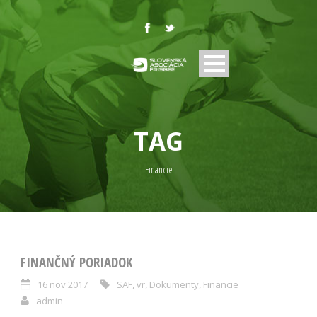
TAG
Financie
FINANČNÝ PORIADOK
16 nov 2017
SAF
,
vr
,
Dokumenty
,
Financie
admin