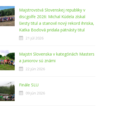
Majstrovstvá Slovenskej republiky v
discgolfe 2026: Michal Kúdela získal
šiesty titul a stanovil nový rekord ihriska,
Katka Boďová pridala pätnásty titul
21 júl 2026
Majstri Slovenska v kategóriách Masters
a Juniorov sú známi
22 jún 2026
Finále SLU
09 jún 2026