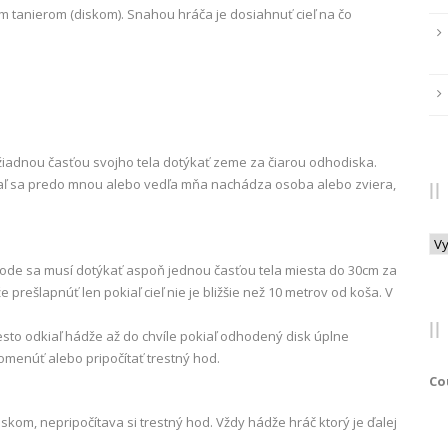
cim tanierom (diskom). Snahou hráča je dosiahnuť cieľ na čo
žiadnou časťou svojho tela dotýkať zeme za čiarou odhodiska.
ľ sa predo mnou alebo vedľa mňa nachádza osoba alebo zviera,
Arc
odhode sa musí dotýkať aspoň jednou časťou tela miesta do 30cm za
rešlapnúť len pokiaľ cieľ nie je bližšie než 10 metrov od koša. V
esto odkiaľ hádže až do chvíle pokiaľ odhodený disk úplne
enúť alebo pripočítať trestný hod.
Co
skom, nepripočítava si trestný hod. Vždy hádže hráč ktorý je ďalej