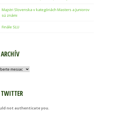
Majstri Slovenska v kategóriách Masters a Juniorov
sú známi
Finále SLU
ARCHÍV
hív
TWITTER
uld not authenticate you.