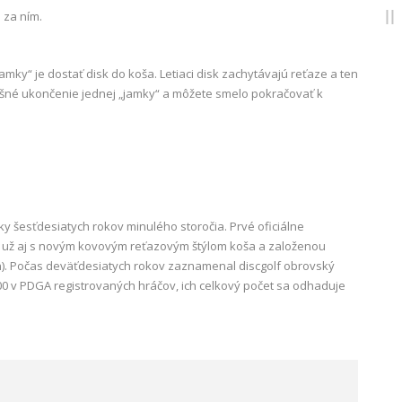
 za ním.
mky“ je dostať disk do koša. Letiaci disk zachytávajú reťaze a ten
šné ukončenie jednej „jamky“ a môžete smelo pokračovať k
y šesťdesiatych rokov minulého storočia. Prvé oficiálne
kôr už aj s novým kovovým reťazovým štýlom koša a založenou
n). Počas deväťdesiatych rokov zaznamenal discgolf obrovský
00 v PDGA registrovaných hráčov, ich celkový počet sa odhaduje