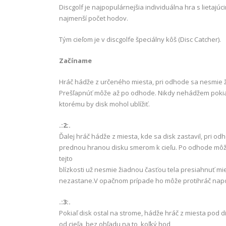
Discgolf je najpopulárnejšia individuálna hra s lietajú
najmenší počet hodov.
Tým cieľom je v discgolfe špeciálny kôš (Disc Catcher).
Začíname
Hráč hádže z určeného miesta, pri odhode sa nesmie 
Prešľapnúť môže až po odhode. Nikdy nehádžem pokia
ktorému by disk mohol ublížiť.
.:2:.
Ďalej hráč hádže z miesta, kde sa disk zastavil, pri 
prednou hranou disku smerom k cieľu. Po odhode môže p
tejto
blízkosti už nesmie žiadnou časťou tela presiahnuť mi
nezastane.V opačnom prípade ho môže protihráč napom
.:3:.
Pokiaľ disk ostal na strome, hádže hráč z miesta pod di
od cieľa, bez ohľadu na to, koľký hod