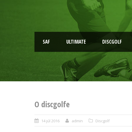
SAF
ULTIMATE
DISCGOLF
O discgolfe
14 júl 2016
admin
Discgolf