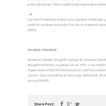
práve absolvuje. Všetci ostatní stoja najmenej tri metre
.:4:.
A je tam! Posledným krokom pre úspešné zvládnutie „ja
padá do spodnej časti koša. Pre Vás to znamená úspe
ďalšej.
Stručne z histórie
Moderné začiatky discgolfu siahajú do severnej Amerik
discgolfové ihrisko sa datuje na rok 1975, o rok nes
organizáciou PDGA (Professional Disc Golf Assosiatio
„boom“, čoho výsledkom je dnes vyše 3000 ihrísk, 40 0
na cca 500 000.
Share Post: