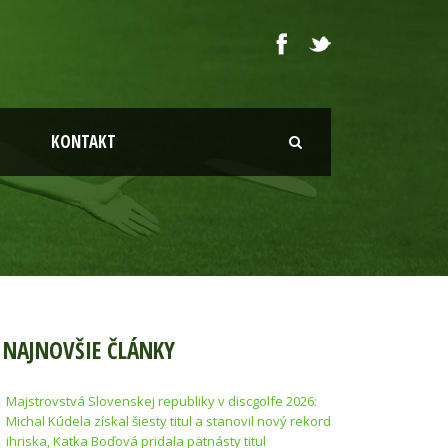
KONTAKT
NAJNOVŠIE ČLÁNKY
Majstrovstvá Slovenskej republiky v discgolfe 2026:
Michal Kúdela získal šiesty titul a stanovil nový rekord
ihriska, Katka Boďová pridala pätnásty titul