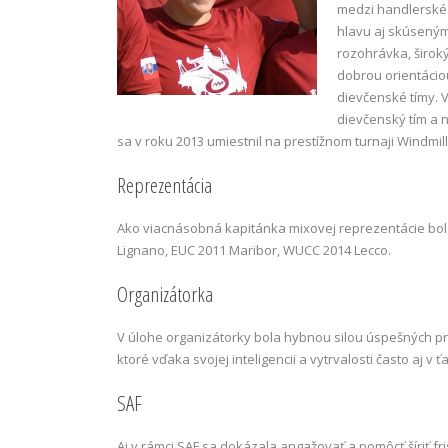
medzi handlerské 
hlavu aj skúseným
rozohrávka, širok
dobrou orientáciou 
dievčenské tímy. V
dievčenský tím a n
sa v roku 2013 umiestnil na prestížnom turnaji Windmill
Reprezentácia
Ako viacnásobná kapitánka mixovej reprezentácie bol
Lignano, EUC 2011 Maribor, WUCC 2014 Lecco.
Organizátorka
V úlohe organizátorky bola hybnou silou úspešných pr
ktoré vďaka svojej inteligencii a vytrvalosti často aj 
SAF
Aj v rámci SAF sa dokázala angažovať a pomôcť šíriť fri