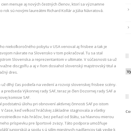
h cien menuje aj nových čestných členov, ktorí sa významne
o rok sú novými laureátmi Richard Kollár a Júlia Návratová.
jho niekoľkoročného pobytu v USA venoval aj frisbee a tak je
 svojom návrate na Slovensko v tom pokračoval. Tu sa stal
trom Slovenska a reprezentantom v ultimate. V súčasnosti sa už
važne discgolfu a aj v ňom dosiahol slovenský majstrovský titul a
Arc
ačný dres.
o už dlhý čas podieľa na vedení a rozvoji slovenskej frisbee scény.
n a predseda Výkonnej rady SAF, teraz je člen Dozornej rady SAF a
ovej komisie SAF.
l podstatnú úlohu pri obnovení aktívnej činnosti SAF po istom
e. V čase, keď veľkosť hráčskej základne stagnovala a všetky
Co
 prostriedkov nás hráčov, bez peňazí od štátu, sa hlavnou mierou
tátneho príspevku pre športové zväzy. Táto podpora umožňuje
vlášť juniorskú) a spolu s ú silím miestnych nadšencov tak vedie k