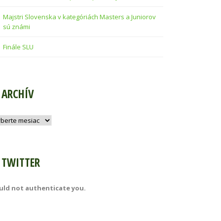
Majstri Slovenska v kategóriách Masters a Juniorov
sú známi
Finále SLU
ARCHÍV
hív
TWITTER
uld not authenticate you.