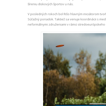
šíreniu diskových športov u nás.
V posledných rokoch bol Rišo hlavným iniciátorom tvo
Súťažný poriadok. Taktiež sa venuje koordinácii s me
neformálnymi združeniami v rámci stredoeurópskeho 