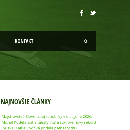
KONTAKT
NAJNOVŠIE ČLÁNKY
Majstrovstvá Slovenskej republiky v discgolfe 2026:
Michal Kúdela získal šiesty titul a stanovil nový rekord
ihriska, Katka Boďová pridala pätnásty titul