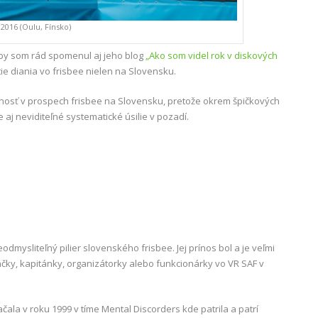
2016 (Oulu, Fínsko)
ee by som rád spomenul aj jeho blog
„Ako som videl rok v diskových
tie diania vo frisbee nielen na Slovensku.
innosť v prospech frisbee na Slovensku, pretože okrem špičkových
aj neviditeľné systematické úsilie v pozadí.
eodmysliteľný pilier slovenského frisbee. Jej prínos bol a je veľmi
ky, kapitánky, organizátorky alebo funkcionárky vo VR SAF v
čala v roku 1999 v tíme Mental Discorders kde patrila a patrí