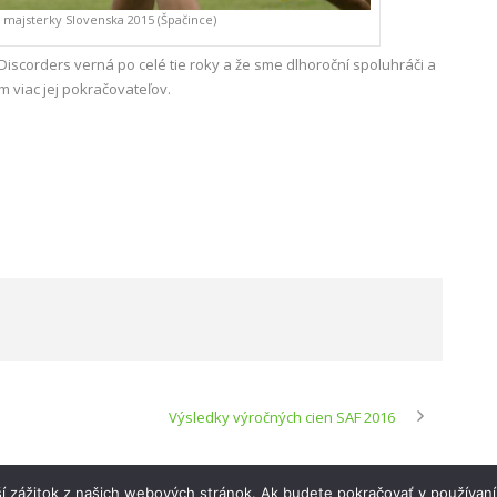
m majsterky Slovenska 2015 (Špačince)
Discorders verná po celé tie roky a že sme dlhoroční spoluhráči a
ím viac jej pokračovateľov.
Výsledky výročných cien SAF 2016
í zážitok z našich webových stránok. Ak budete pokračovať v používaní