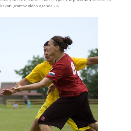
získavaní grantov alebo agende 2%.