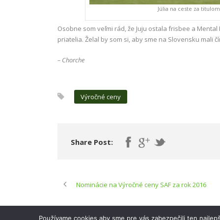
Júlia na ceste za titulo
Osobne som veľmi rád, že Juju ostala frisbee a Mental 
priatelia. Želal by som si, aby sme na Slovensku mali č
– Chorche
Výročné ceny
Share Post:
Nominácie na Výročné ceny SAF za rok 2016
Používame cookies aby sme pre vás zabezpečili ten najlepš