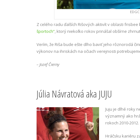
EDGC 
Z celého radu ďalších Rišových aktivít v oblasti frisb
športoch“
, ktorý niekoľko rokov prinášal obšírne zhrnu
Verím, že Riša bude ešte dlho baviť jeho rôznorodá č
výkonov na ihriskách na očiach verejnosti potrebujeme 
– Jozef Čierny
Júlia Návratová aka JUJU
Juju je dlhé roky n
významný ako hráč
rokoch 2010-2012.
Hráčsku kariéru za