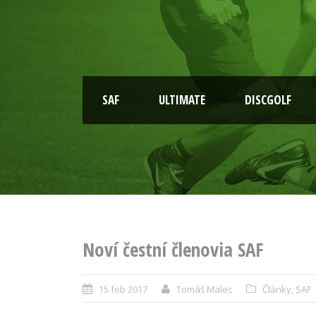
SAF
ULTIMATE
DISCGOLF
Noví čestní členovia SAF
15 feb 2017
Tomáš Malec
Články
,
SAF