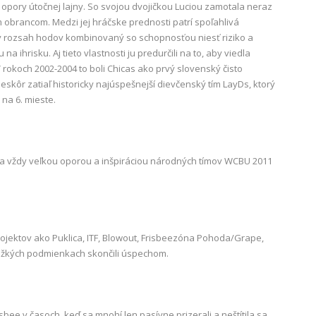
opory útočnej lajny. So svojou dvojičkou Luciou zamotala neraz
 obrancom. Medzi jej hráčske prednosti patrí spoľahlivá
ý rozsah hodov kombinovaný so schopnosťou niesť riziko a
na ihrisku. Aj tieto vlastnosti ju predurčili na to, aby viedla
 rokoch 2002-2004 to boli Chicas ako prvý slovenský čisto
eskôr zatiaľ historicky najúspešnejší dievčenský tím LayDs, ktorý
 na 6. mieste.
a vždy veľkou oporou a inšpiráciou národných tímov WCBU 2011
ojektov ako Puklica, ITF, Blowout, Frisbeezóna Pohoda/Grape,
v ťažkých podmienkach skončili úspechom.
sbee v časoch, keď sa mnohí len pasívne prizerali a neštítila sa