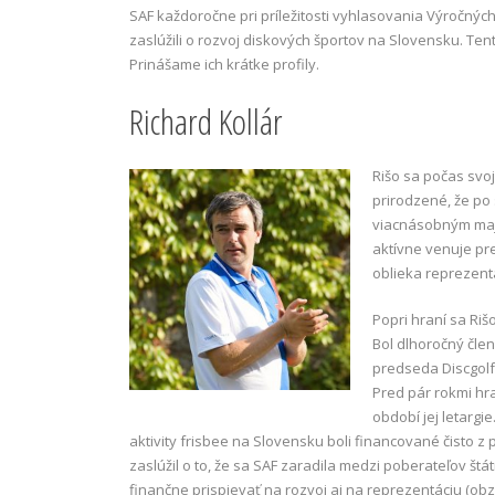
SAF každoročne pri príležitosti vyhlasovania Výročnýc
zaslúžili o rozvoj diskových športov na Slovensku. Tent
Prinášame ich krátke profily.
Richard Kollár
Rišo sa počas svo
prirodzené, že po
viacnásobným majs
aktívne venuje pre
oblieka reprezent
Popri hraní sa Riš
Bol dlhoročný čle
predseda Discgolf
Pred pár rokmi hra
období jej letargi
aktivity frisbee na Slovensku boli financované čisto z
zaslúžil o to, že sa SAF zaradila medzi poberateľov š
finančne prispievať na rozvoj aj na reprezentáciu (obz