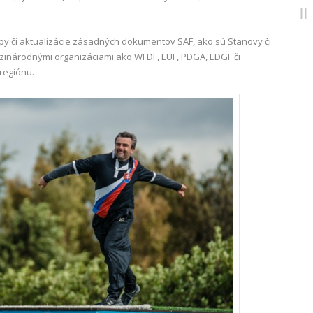
rby či aktualizácie zásadných dokumentov SAF, ako sú Stanovy či
dzinárodnými organizáciami ako WFDF, EUF, PDGA, EDGF či
regiónu.