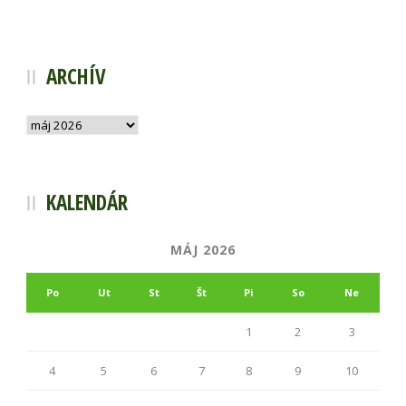
ARCHÍV
Archív
KALENDÁR
MÁJ 2026
Po
Ut
St
Št
Pi
So
Ne
1
2
3
4
5
6
7
8
9
10