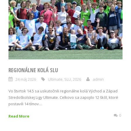
REGIONÁLNE KOLÁ SLU
24 máj 2026
Ultimate
,
SLU
,
2026
admin
Vo štvrtok 14.5 sa uskutočnili regionálne kolá Východ a Západ
Stredoškolskej Ligy Ultimate. Celkovo sa zapojilo 12 škôl, ktoré
postavili 14 tímov....
0
Read More