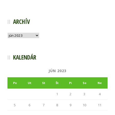
ARCHÍV
Archív
KALENDÁR
JÚN 2023
Po
Ut
St
Št
Pi
So
Ne
1
2
3
4
5
6
7
8
9
10
11