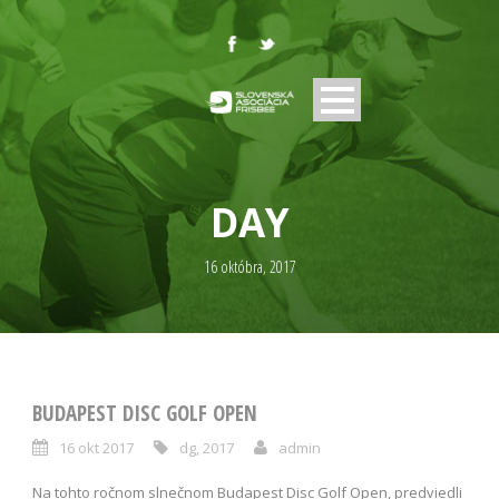
DAY
16 októbra, 2017
BUDAPEST DISC GOLF OPEN
16 okt 2017
dg
,
2017
admin
Na tohto ročnom slnečnom Budapest Disc Golf Open, predviedli