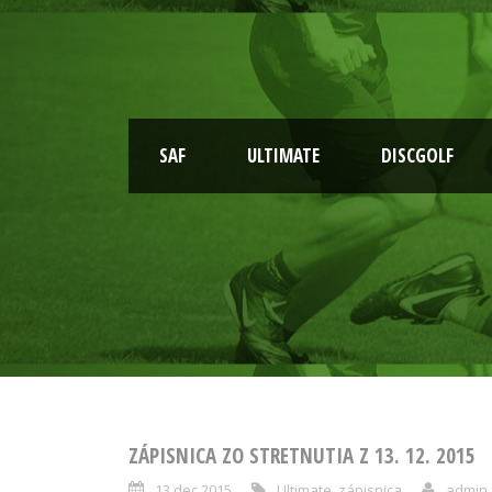
SAF
ULTIMATE
DISCGOLF
ZÁPISNICA ZO STRETNUTIA Z 13. 12. 2015
13 dec 2015
Ultimate
,
zápisnica
admin