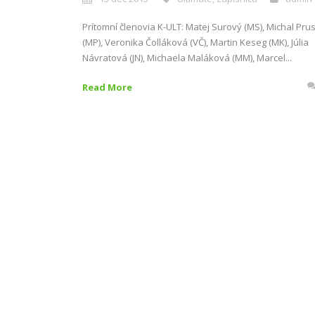
Prítomní členovia K­-ULT: Matej Surový (MS), Michal Pru
(MP), Veronika Čolláková (VČ), Martin Keseg (MK), Júlia
Návratová (JN), Michaela Maláková (MM), Marcel...
Read More