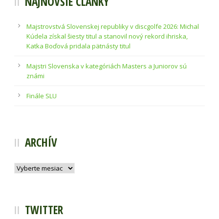
NAJNOVŠIE ČLÁNKY
Majstrovstvá Slovenskej republiky v discgolfe 2026: Michal
Kúdela získal šiesty titul a stanovil nový rekord ihriska,
Katka Boďová pridala pätnásty titul
Majstri Slovenska v kategóriách Masters a Juniorov sú
známi
Finále SLU
ARCHÍV
Archív
TWITTER