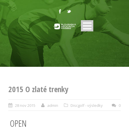
2015 O zlaté trenky
28 nov 2015
admin
Discgolf - výsledky
0
OPEN