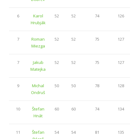
6
Karol
52
52
74
126
Hrubják
7
Roman
52
52
75
127
Miezga
7
Jakub
52
52
75
127
Matejka
9
Michal
50
50
78
128
Ondruš
10
Štefan
60
60
74
134
Hnát
11
Štefan
54
54
81
135
Pócoš