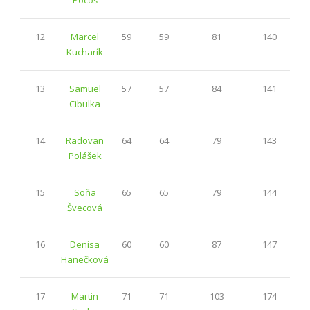
12
Marcel
59
59
81
140
Kucharík
13
Samuel
57
57
84
141
Cibulka
14
Radovan
64
64
79
143
Polášek
15
Soňa
65
65
79
144
Švecová
16
Denisa
60
60
87
147
Hanečková
17
Martin
71
71
103
174