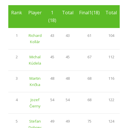
Rank
Player
1
Total
Final1(18)
Total
(18)
1
Richard
43
43
61
104
Kollár
2
Michal
45
45
67
112
Kúdela
3
Martin
48
48
68
116
Krička
4
Jozef
54
54
68
122
Čierny
5
Stefan
49
49
75
124
Dobrev