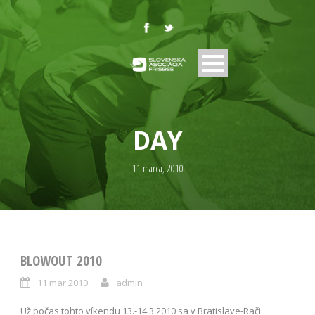
DAY
11 marca, 2010
BLOWOUT 2010
11 mar 2010
admin
Už počas tohto víkendu 13.-14.3.2010 sa v Bratislave-Rači