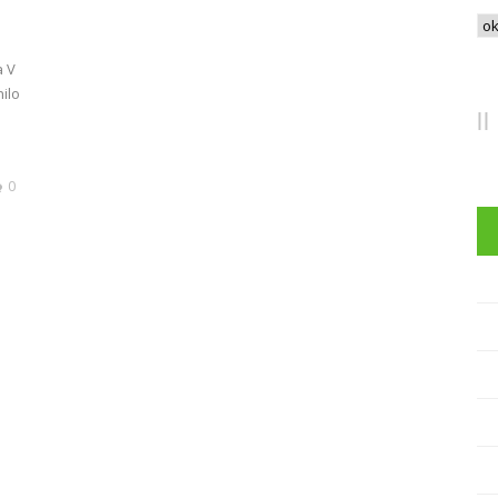
Arc
a V
ilo
0