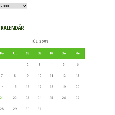
hív
KALENDÁR
JÚL 2008
Po
Ut
St
Št
Pi
So
Ne
1
2
3
4
5
6
7
8
9
10
11
12
13
14
15
16
17
18
19
20
21
22
23
24
25
26
27
28
29
30
31