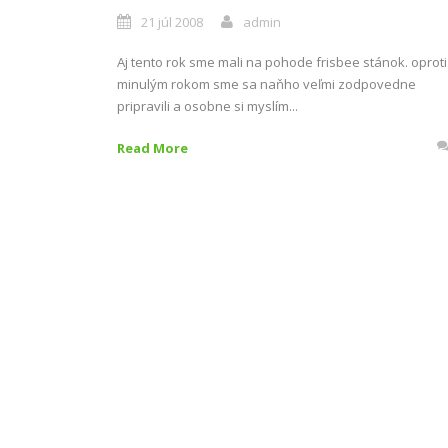
21 júl 2008
admin
Aj tento rok sme mali na pohode frisbee stánok. oproti
minulým rokom sme sa naňho veľmi zodpovedne
pripravili a osobne si myslím...
Read More