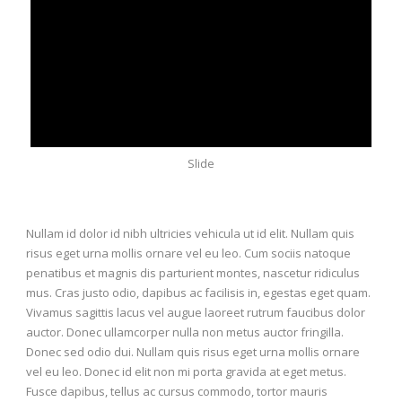
Slide
Nullam id dolor id nibh ultricies vehicula ut id elit. Nullam quis
risus eget urna mollis ornare vel eu leo. Cum sociis natoque
penatibus et magnis dis parturient montes, nascetur ridiculus
mus. Cras justo odio, dapibus ac facilisis in, egestas eget quam.
Vivamus sagittis lacus vel augue laoreet rutrum faucibus dolor
auctor. Donec ullamcorper nulla non metus auctor fringilla.
Donec sed odio dui. Nullam quis risus eget urna mollis ornare
vel eu leo. Donec id elit non mi porta gravida at eget metus.
Fusce dapibus, tellus ac cursus commodo, tortor mauris