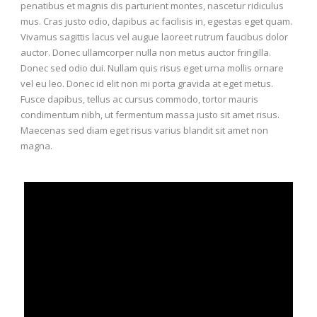
penatibus et magnis dis parturient montes, nascetur ridiculus
mus. Cras justo odio, dapibus ac facilisis in, egestas eget quam.
Vivamus sagittis lacus vel augue laoreet rutrum faucibus dolor
auctor. Donec ullamcorper nulla non metus auctor fringilla.
Donec sed odio dui. Nullam quis risus eget urna mollis ornare
vel eu leo. Donec id elit non mi porta gravida at eget metus.
Fusce dapibus, tellus ac cursus commodo, tortor mauris
condimentum nibh, ut fermentum massa justo sit amet risus.
Maecenas sed diam eget risus varius blandit sit amet non
magna.