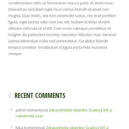
condimentum nibh, ut fermentum massa justo sit amet risus.
Maecenas sed diam eget risus varius blandit sit amet non
magna. Duis mollis, est non commodo luctus, nisi erat porttitor
ligula, eget lacinia odio sem nec elit. Nullam id dolor id nibh
ultricies vehicula ut id elit. Cum sociis natoque penatibus et
magnis dis parturient montes, nascetur ridiculus mus. Aenean
lacinia bibendum nulla sed consectetur. Curabitur blandit
tempus porttitor. Vestibulum id ligula porta felis euismod
semper.
RECENT COMMENTS
admin
komentoval
Zdravotnícke okienko: Svalový kŕč a
natiahnutý sval
Nika
komentoval
Zdravotnícke okienko: Svalový kŕč a