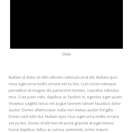
Slide
Nullam id dolor id nibh ultricies vehicula ut id elit. Nullam quis
risus eget urna mollis ornare vel eu leo. Cum sociis natoque
penatibus et magnis dis parturient montes, nascetur ridiculus
mus. Cras justo odio, dapibus ac facilisis in, egestas eget quam.
Vivamus sagittis lacus vel augue laoreet rutrum faucibus dolor
auctor. Donec ullamcorper nulla non metus auctor fringilla.
Donec sed odio dui. Nullam quis risus eget urna mollis ornare
vel eu leo. Donec id elit non mi porta gravida at eget metus.
Fusce dapibus, tellus ac cursus commodo, tortor mauris