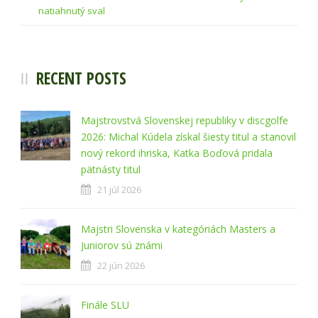
natiahnutý sval
RECENT POSTS
Majstrovstvá Slovenskej republiky v discgolfe
2026: Michal Kúdela získal šiesty titul a stanovil
nový rekord ihriska, Katka Boďová pridala
pätnásty titul
21 júl 2026
Majstri Slovenska v kategóriách Masters a
Juniorov sú známi
22 jún 2026
Finále SLU