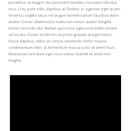
penatibus et magnis dis parturient montes, nascetur ridiculus
mus. Cras justo odio, dapibus ac facilisis in, egestas eget quam.
Vivamus sagittis lacus vel augue laoreet rutrum faucibus dolor
auctor. Donec ullamcorper nulla non metus auctor fringilla.
Donec sed odio dui. Nullam quis risus eget urna mollis ornare
vel eu leo. Donec id elit non mi porta gravida at eget metus.
Fusce dapibus, tellus ac cursus commodo, tortor mauris
condimentum nibh, ut fermentum massa justo sit amet risus.
Maecenas sed diam eget risus varius blandit sit amet non
magna.